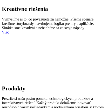
Kreatívne riešenia
Vymyslíme aj to, čo považujete za nemožné. Píšeme scenáre,
kreslíme storyboardy, navrhujeme logiku pre hry a aplikácie.
Skrátka sme kreatívni a nehanbíme sa za svoje nápady.
Viac
Produkty
Prezrite si našu pestrú ponuku technologických produktov a
interaktívnych riešení. Každý produkt dokážeme inovovať,
prispôsobiť vašim požiadavkám a podmienkam priestoru, v ktorom