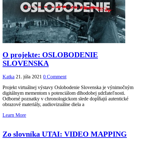
O projekte: OSLOBODENIE
SLOVENSKA
Katka
21. júla 2021
0 Comment
Projekt virtuálnej výstavy Oslobodenie Slovenska je výnimočným
digitálnym mementom s potenciálom dlhodobej udržateľnosti.
Odborné poznatky v chronologickom slede dopĺňajú autentické
obrazové materiály, audiovizuálne diela a
Learn More
Zo slovníka UTAI: VIDEO MAPPING