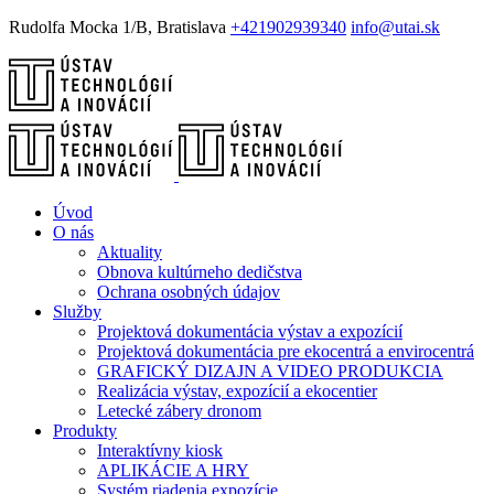
Rudolfa Mocka 1/B, Bratislava
+421902939340
info@utai.sk
Úvod
O nás
Aktuality
Obnova kultúrneho dedičstva
Ochrana osobných údajov
Služby
Projektová dokumentácia výstav a expozícií
Projektová dokumentácia pre ekocentrá a envirocentrá
GRAFICKÝ DIZAJN A VIDEO PRODUKCIA
Realizácia výstav, expozícií a ekocentier
Letecké zábery dronom
Produkty
Interaktívny kiosk
APLIKÁCIE A HRY
Systém riadenia expozície