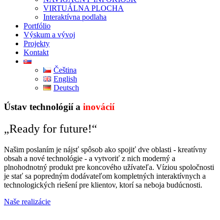
VIRTUÁLNA PLOCHA
Interaktívna podlaha
Portfólio
Výskum a vývoj
Projekty
Kontakt
Čeština
English
Deutsch
Ústav technológií a
inovácií
„Ready for future!“
Našim poslaním je nájsť spôsob ako spojiť dve oblasti - kreatívny
obsah a nové technológie - a vytvoriť z nich moderný a
plnohodnotný produkt pre koncového užívateľa. Víziou spoločnosti
je stať sa popredným dodávateľom kompletných interaktívnych a
technologických riešení pre klientov, ktorí sa neboja budúcnosti.
Naše realizácie