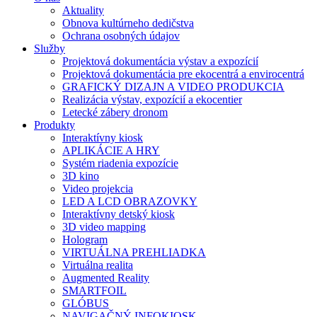
Aktuality
Obnova kultúrneho dedičstva
Ochrana osobných údajov
Služby
Projektová dokumentácia výstav a expozícií
Projektová dokumentácia pre ekocentrá a envirocentrá
GRAFICKÝ DIZAJN A VIDEO PRODUKCIA
Realizácia výstav, expozícií a ekocentier
Letecké zábery dronom
Produkty
Interaktívny kiosk
APLIKÁCIE A HRY
Systém riadenia expozície
3D kino
Video projekcia
LED A LCD OBRAZOVKY
Interaktívny detský kiosk
3D video mapping
Hologram
VIRTUÁLNA PREHLIADKA
Virtuálna realita
Augmented Reality
SMARTFOIL
GLÓBUS
NAVIGAČNÝ INFOKIOSK