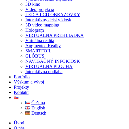
3D kino
Video projekcia
LED A LCD OBRAZOVKY
Interaktívny detský kiosk
3D video mapping
Hologram
VIRTUÁLNA PREHLIADKA
Virtuálna realita
Augmented Reality
SMARTFOIL
GLÓBUS
NAVIGAČNÝ INFOKIOSK
VIRTUÁLNA PLOCHA
Interaktívna podlaha
Portfólio
Výskum a vývoj
Projekty
Kontakt
Čeština
English
Deutsch
Úvod
O nás