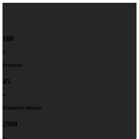
160
+
Projektov
45
+
Šťastných klientov
2500
+