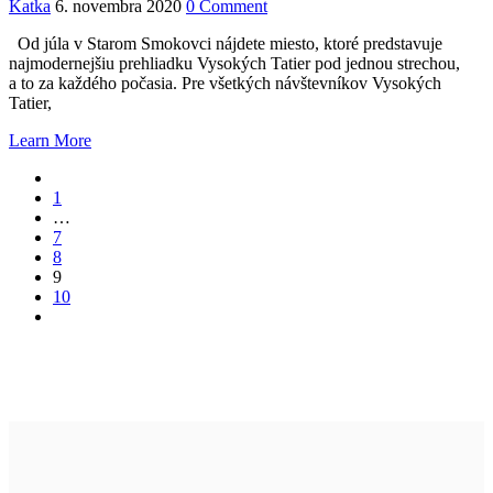
Katka
6. novembra 2020
0 Comment
Od júla v Starom Smokovci nájdete miesto, ktoré predstavuje
najmodernejšiu prehliadku Vysokých Tatier pod jednou strechou,
a to za každého počasia. Pre všetkých návštevníkov Vysokých
Tatier,
Learn More
1
…
7
8
9
10