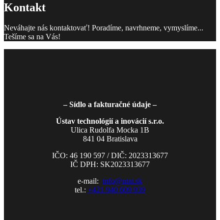
Kontakt
Neváhajte nás kontaktovať! Poradíme, navrhneme, vymyslíme...
Tešíme sa na Vás!
– Sídlo a fakturačné údaje –
Ústav technológií a inovácií s.r.o.
Ulica Rudolfa Mocka 1B
841 04 Bratislava
IČO: 46 190 597 / DIČ: 2023313677
IČ DPH: SK2023313677
e-mail:
info@utai.sk
tel.:
+421 940 609 939