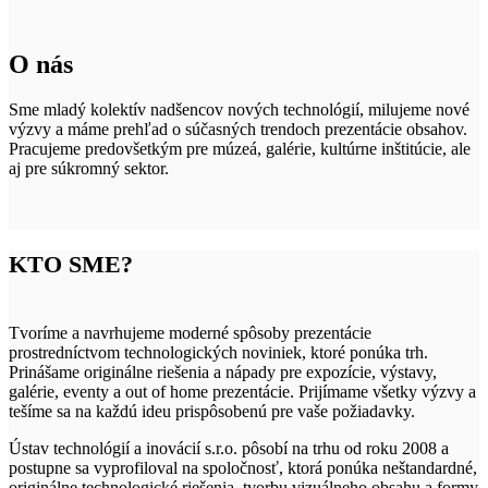
O nás
Sme mladý kolektív nadšencov nových technológií, milujeme nové
výzvy a máme prehľad o súčasných trendoch prezentácie obsahov.
Pracujeme predovšetkým pre múzeá, galérie, kultúrne inštitúcie, ale
aj pre súkromný sektor.
KTO SME?
Tvoríme a navrhujeme moderné spôsoby prezentácie
prostredníctvom technologických noviniek, ktoré ponúka trh.
Prinášame originálne riešenia a nápady pre expozície, výstavy,
galérie, eventy a out of home prezentácie. Prijímame všetky výzvy a
tešíme sa na každú ideu prispôsobenú pre vaše požiadavky.
Ústav technológií a inovácií s.r.o. pôsobí na trhu od roku 2008 a
postupne sa vyprofiloval na spoločnosť, ktorá ponúka neštandardné,
originálne technologické riešenia, tvorbu vizuálneho obsahu a formy