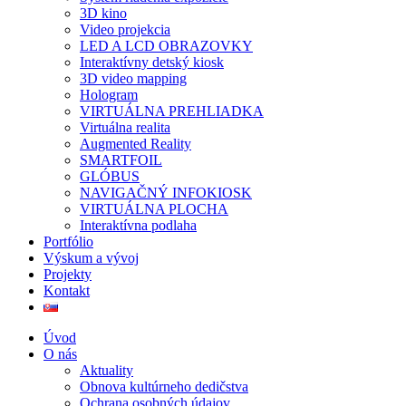
3D kino
Video projekcia
LED A LCD OBRAZOVKY
Interaktívny detský kiosk
3D video mapping
Hologram
VIRTUÁLNA PREHLIADKA
Virtuálna realita
Augmented Reality
SMARTFOIL
GLÓBUS
NAVIGAČNÝ INFOKIOSK
VIRTUÁLNA PLOCHA
Interaktívna podlaha
Portfólio
Výskum a vývoj
Projekty
Kontakt
Úvod
O nás
Aktuality
Obnova kultúrneho dedičstva
Ochrana osobných údajov