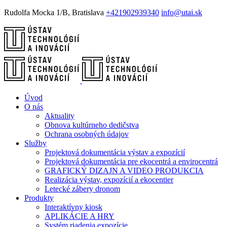
Rudolfa Mocka 1/B, Bratislava
+421902939340
info@utai.sk
Úvod
O nás
Aktuality
Obnova kultúrneho dedičstva
Ochrana osobných údajov
Služby
Projektová dokumentácia výstav a expozícií
Projektová dokumentácia pre ekocentrá a envirocentrá
GRAFICKÝ DIZAJN A VIDEO PRODUKCIA
Realizácia výstav, expozícií a ekocentier
Letecké zábery dronom
Produkty
Interaktívny kiosk
APLIKÁCIE A HRY
Systém riadenia expozície