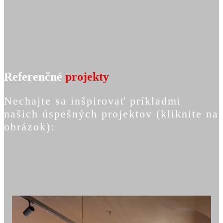
Referenčné
projekty
Nechajte sa inšpirovať príkladmi
našich úspešných projektov (kliknite na
obrázok):