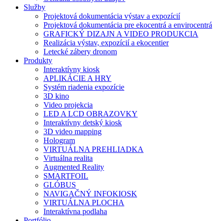
Služby
Projektová dokumentácia výstav a expozícií
Projektová dokumentácia pre ekocentrá a envirocentrá
GRAFICKÝ DIZAJN A VIDEO PRODUKCIA
Realizácia výstav, expozícií a ekocentier
Letecké zábery dronom
Produkty
Interaktívny kiosk
APLIKÁCIE A HRY
Systém riadenia expozície
3D kino
Video projekcia
LED A LCD OBRAZOVKY
Interaktívny detský kiosk
3D video mapping
Hologram
VIRTUÁLNA PREHLIADKA
Virtuálna realita
Augmented Reality
SMARTFOIL
GLÓBUS
NAVIGAČNÝ INFOKIOSK
VIRTUÁLNA PLOCHA
Interaktívna podlaha
Portfólio