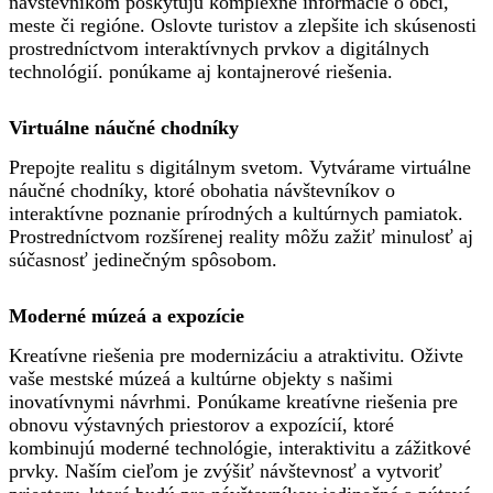
návštevníkom poskytujú komplexné informácie o obci,
meste či regióne. Oslovte turistov a zlepšite ich skúsenosti
prostredníctvom interaktívnych prvkov a digitálnych
technológií. ponúkame aj kontajnerové riešenia.
Virtuálne náučné chodníky
Prepojte realitu s digitálnym svetom. Vytvárame virtuálne
náučné chodníky, ktoré obohatia návštevníkov o
interaktívne poznanie prírodných a kultúrnych pamiatok.
Prostredníctvom rozšírenej reality môžu zažiť minulosť aj
súčasnosť jedinečným spôsobom.
Moderné múzeá a expozície
Kreatívne riešenia pre modernizáciu a atraktivitu. Oživte
vaše mestské múzeá a kultúrne objekty s našimi
inovatívnymi návrhmi. Ponúkame kreatívne riešenia pre
obnovu výstavných priestorov a expozícií, ktoré
kombinujú moderné technológie, interaktivitu a zážitkové
prvky. Naším cieľom je zvýšiť návštevnosť a vytvoriť