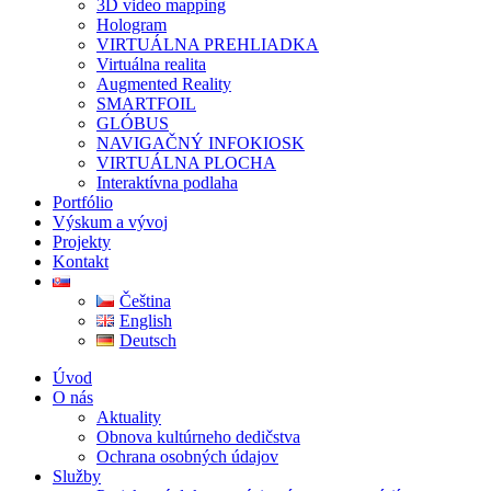
3D video mapping
Hologram
VIRTUÁLNA PREHLIADKA
Virtuálna realita
Augmented Reality
SMARTFOIL
GLÓBUS
NAVIGAČNÝ INFOKIOSK
VIRTUÁLNA PLOCHA
Interaktívna podlaha
Portfólio
Výskum a vývoj
Projekty
Kontakt
Čeština
English
Deutsch
Úvod
O nás
Aktuality
Obnova kultúrneho dedičstva
Ochrana osobných údajov
Služby