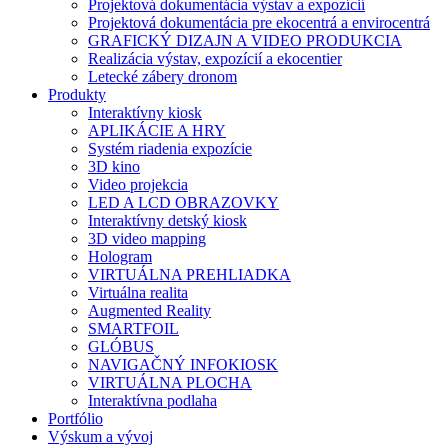
Projektová dokumentácia výstav a expozícií
Projektová dokumentácia pre ekocentrá a envirocentrá
GRAFICKÝ DIZAJN A VIDEO PRODUKCIA
Realizácia výstav, expozícií a ekocentier
Letecké zábery dronom
Produkty
Interaktívny kiosk
APLIKÁCIE A HRY
Systém riadenia expozície
3D kino
Video projekcia
LED A LCD OBRAZOVKY
Interaktívny detský kiosk
3D video mapping
Hologram
VIRTUÁLNA PREHLIADKA
Virtuálna realita
Augmented Reality
SMARTFOIL
GLÓBUS
NAVIGAČNÝ INFOKIOSK
VIRTUÁLNA PLOCHA
Interaktívna podlaha
Portfólio
Výskum a vývoj