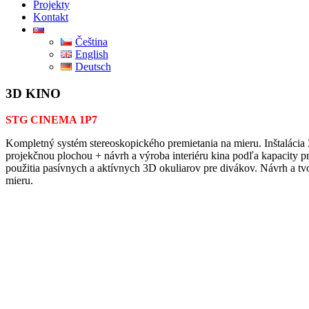
Projekty
Kontakt
Čeština
English
Deutsch
3D KINO
STG CINEMA 1P7
Kompletný systém stereoskopického premietania na mieru. Inštalácia
projekčnou plochou + návrh a výroba interiéru kina podľa kapacity p
použitia pasívnych a aktívnych 3D okuliarov pre divákov. Návrh a t
mieru.