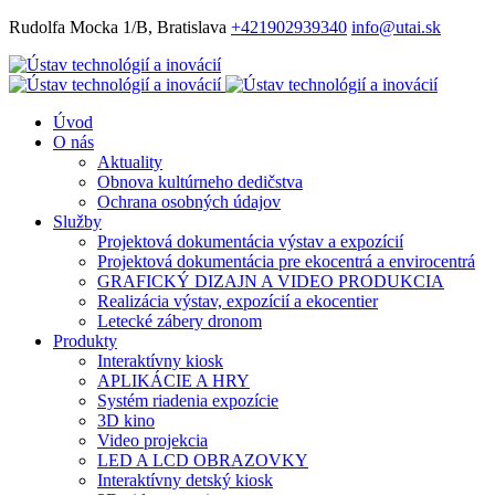
Rudolfa Mocka 1/B, Bratislava
+421902939340
info@utai.sk
Úvod
O nás
Aktuality
Obnova kultúrneho dedičstva
Ochrana osobných údajov
Služby
Projektová dokumentácia výstav a expozícií
Projektová dokumentácia pre ekocentrá a envirocentrá
GRAFICKÝ DIZAJN A VIDEO PRODUKCIA
Realizácia výstav, expozícií a ekocentier
Letecké zábery dronom
Produkty
Interaktívny kiosk
APLIKÁCIE A HRY
Systém riadenia expozície
3D kino
Video projekcia
LED A LCD OBRAZOVKY
Interaktívny detský kiosk