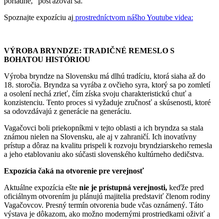
poriadne,“ posťažoval sa.
Spoznajte expozíciu aj
prostredníctvom nášho Youtube videa:
VÝROBA BRYNDZE: TRADIČNÉ REMESLO S
BOHATOU HISTÓRIOU
Výroba bryndze na Slovensku má dlhú tradíciu, ktorá siaha až do
18. storočia. Bryndza sa vyrába z ovčieho syra, ktorý sa po zomletí
a osolení nechá zrieť, čím získa svoju charakteristickú chuť a
konzistenciu. Tento proces si vyžaduje zručnosť a skúsenosti, ktoré
sa odovzdávajú z generácie na generáciu.​
Vagačovci boli priekopníkmi v tejto oblasti a ich bryndza sa stala
známou nielen na Slovensku, ale aj v zahraničí. Ich inovatívny
prístup a dôraz na kvalitu prispeli k rozvoju bryndziarskeho remesla
a jeho etablovaniu ako súčasti slovenského kultúrneho dedičstva.​
Expozícia čaká na otvorenie pre verejnosť
Aktuálne expozícia ešte
nie je prístupná verejnosti,
keďže pred
oficiálnym otvorením ju plánujú majitelia predstaviť členom rodiny
Vagačovcov. Presný termín otvorenia bude včas oznámený. Táto
výstava je dôkazom, ako možno modernými prostriedkami oživiť a