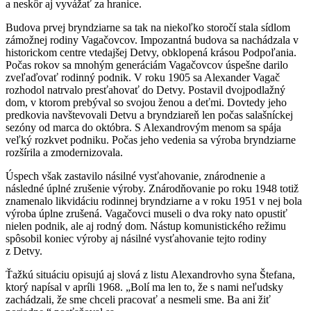
a neskôr aj vyvážať za hranice. ​
Budova prvej bryndziarne sa tak na niekoľko storočí stala sídlom
zámožnej rodiny Vagačovcov. Impozantná budova sa nachádzala v
historickom centre vtedajšej Detvy, obklopená krásou Podpoľania.
Počas rokov sa mnohým generáciám Vagačovcov úspešne darilo
zveľaďovať rodinný podnik. V roku 1905 sa Alexander Vagač
rozhodol natrvalo presťahovať do Detvy. Postavil dvojpodlažný
dom, v ktorom prebýval so svojou ženou a deťmi. Dovtedy jeho
predkovia navštevovali Detvu a bryndziareň len počas salašníckej
sezóny od marca do októbra. S Alexandrovým menom sa spája
veľký rozkvet podniku. Počas jeho vedenia sa výroba bryndziarne
rozšírila a zmodernizovala.
Úspech však zastavilo násilné vysťahovanie, znárodnenie a
následné úplné zrušenie výroby. Znárodňovanie po roku 1948 totiž
znamenalo likvidáciu rodinnej bryndziarne a v roku 1951 v nej bola
výroba úplne zrušená. Vagačovci museli o dva roky nato opustiť
nielen podnik, ale aj rodný dom. Nástup komunistického režimu
spôsobil koniec výroby aj násilné vysťahovanie tejto rodiny
z Detvy.
Ťažkú situáciu opisujú aj slová z listu Alexandrovho syna Štefana,
ktorý napísal v apríli 1968. „Bolí ma len to, že s nami neľudsky
zachádzali, že sme chceli pracovať a nesmeli sme. Ba ani žiť