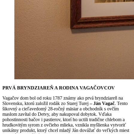
PRVÁ BRYNDZIAREŇ A RODINA VAGAČOVCOV
Vagačov dom bol od roku 1787 známy ako prvá bryndziareň na
Slovensku, ktorú založil rodák zo Starej Turej
– Ján Vagač
. Tento
šikovný a cieľavedomý 28-ročný mäsiar a obchodník s ovčím
maslom zavítal do Detvy, aby nakupoval dobytok. Vďaka
pohostinnosti bačov i pastierov, ktorí ho uctili tradične chlebom a
hrudkovitým syrom z ovčieho mlieka, vznikla myšlienka vytvoriť
unikátny produkt, ktorý chcel mladý Ján dovážať do veľkých miest