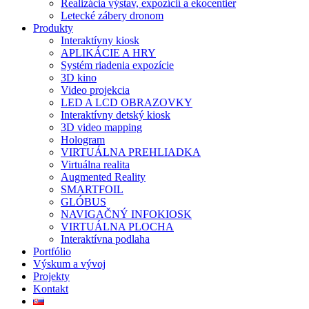
Realizácia výstav, expozícií a ekocentier
Letecké zábery dronom
Produkty
Interaktívny kiosk
APLIKÁCIE A HRY
Systém riadenia expozície
3D kino
Video projekcia
LED A LCD OBRAZOVKY
Interaktívny detský kiosk
3D video mapping
Hologram
VIRTUÁLNA PREHLIADKA
Virtuálna realita
Augmented Reality
SMARTFOIL
GLÓBUS
NAVIGAČNÝ INFOKIOSK
VIRTUÁLNA PLOCHA
Interaktívna podlaha
Portfólio
Výskum a vývoj
Projekty
Kontakt