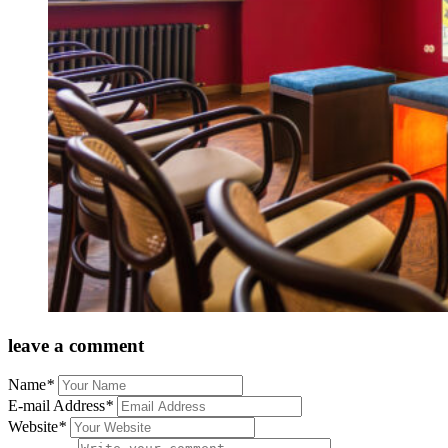
leave a comment
Name
*
E-mail Address
*
Website
*