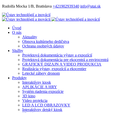
Rudolfa Mocka 1/B, Bratislava
+421902939340
info@utai.sk
Úvod
O nás
Aktuality
Obnova kultúrneho dedičstva
Ochrana osobných údajov
Služby
Projektová dokumentácia výstav a expozícií
Projektová dokumentácia pre ekocentrá a envirocentrá
GRAFICKÝ DIZAJN A VIDEO PRODUKCIA
Realizácia výstav, expozícií a ekocentier
Letecké zábery dronom
Produkty
Interaktívny kiosk
APLIKÁCIE A HRY
Systém riadenia expozície
3D kino
Video projekcia
LED A LCD OBRAZOVKY
Interaktívny detský kiosk