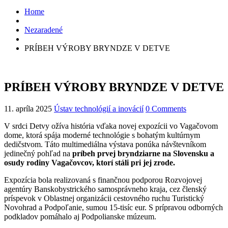
Home
Nezaradené
PRÍBEH VÝROBY BRYNDZE V DETVE
PRÍBEH VÝROBY BRYNDZE V DETVE
11. apríla 2025
Ústav technológií a inovácií
0 Comments
V srdci Detvy ožíva história vďaka novej expozícii vo Vagačovom
dome, ktorá spája moderné technológie s bohatým kultúrnym
dedičstvom. Táto multimediálna výstava ponúka návštevníkom
jedinečný pohľad na
príbeh prvej bryndziarne na Slovensku a
osudy rodiny Vagačovcov, ktorí stáli pri jej zrode.
Expozícia bola realizovaná s finančnou podporou Rozvojovej
agentúry Banskobystrického samosprávneho kraja, cez členský
príspevok v Oblastnej organizácii cestovného ruchu Turistický
Novohrad a Podpoľanie, sumou 15-tisíc eur. S prípravou odborných
podkladov pomáhalo aj Podpolianske múzeum.