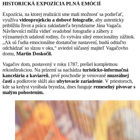
HISTORICKÁ EXPOZÍCIA PLNÁ EMÓCIÍ
Expozícia, na ktorej realizácii sme mali možnosť sa podieľať,
využíva
videoprojekciu a dobové fotografie
, aby autenticky
priblížila život a prácu zakladateľa bryndziarne Jána Vagača.
Návštevníci môžu vidieť svadobné fotografie a zábery z
významných udalostí rodiny, čo vytvára silný emocionálny zážitok.
„Ak sú ľudia emocionálne dostatočne nastavení, budú odtiaľto
odchádzať so slzou v oku,“ uviedol súčasný majiteľ Vagačovho
domu,
Martin Doskočil.
Vagačov dom, postavený v roku 1787, prešiel kompletnou
rekonštrukciou. Na prízemí sa nachádza
turisticko-informačná
kancelária a kaviareň
, prvé poschodie je venované
muzeálnej
časti
a podkrovie slúži ako
ubytovacie zariadenie
. V priestoroch,
kde sa kedysi vyrábala bryndza, dnes funguje
remeselný pivovar s
malým pohostením.