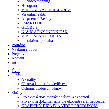
3D video mapping
Hologram
VIRTUÁLNA PREHLIADKA
Virtuálna realita
Augmented Reality
SMARTFOIL
GLÓBUS
NAVIGAČNÝ INFOKIOSK
VIRTUÁLNA PLOCHA
Interaktívna podlaha
Portfólio
Výskum a vývoj
Projekty
Kontakt
Úvod
O nás
Aktuality
Obnova kultúrneho dedičstva
Ochrana osobných údajov
Služby
Projektová dokumentácia výstav a expozícií
Projektová dokumentácia pre ekocentrá a envirocentrá
GRAFICKÝ DIZAJN A VIDEO PRODUKCIA